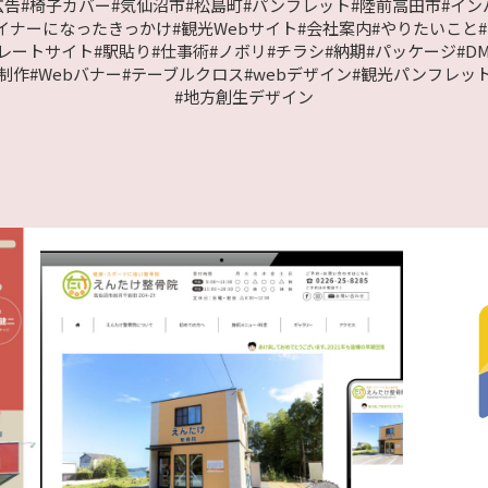
広告
#椅子カバー
#気仙沼市
#松島町
#パンフレット
#陸前高田市
#イン
イナーになったきっかけ
#観光Webサイト
#会社案内
#やりたいこと
ポレートサイト
#駅貼り
#仕事術
#ノボリ
#チラシ
#納期
#パッケージ
#D
制作
#Webバナー
#テーブルクロス
#webデザイン
#観光パンフレッ
#地方創生デザイン