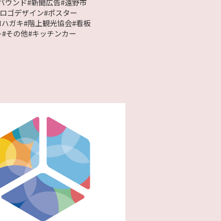
バウンド
#新聞広告
#遠野市
#ロゴデザイン
#ポスター
Mハガキ
#階上観光協会
#看板
ト
#その他
#キッチンカー