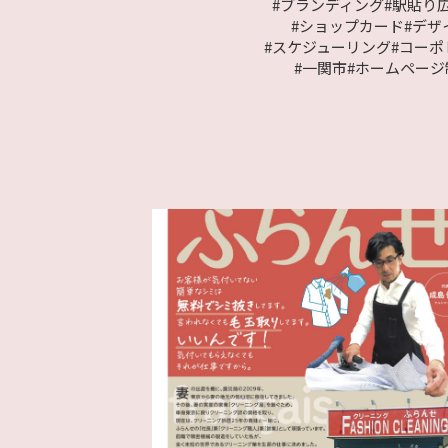
#ブランディング
#駅貼り
#ショップカード
#デザ
#スケジューリング
#コー
#一関市
#ホームページ