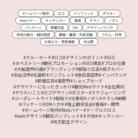
ホームページ制作
ロゴ
パンフレット
ポスター
Webバナー
キッチンカー
看板
チラシ
ノボリ
パッケージ
新聞広告
DM
デザインノウハウ
地域の魅力・観光発信
書籍・講演・外部活動
コラム・日常
お知らせ・更新情報
未分類
#クルーカード
#ロゴ
#デザインのポイント
#SEO
#タペストリー
#観光プロモーション
#SEO検定
#プロの仕事
#大船渡市
#1級
#ブランディング
#駅貼り広告
#椅子カバー
#気仙沼市
#松島町
#パンフレット
#陸前高田市
#インバウンド
#新聞広告
#遠野市
#ショップカード
#デザイナーになったきっかけ
#観光Webサイト
#会社案内
#やりたいこと
#ロゴデザイン
#ポスター
#スケジューリング
#コーポレートサイト
#駅貼り
#仕事術
#ノボリ
#チラシ
#納期
#パッケージ
#DMハガキ
#階上観光協会
#看板
#一関市
#ホームページ制作
#Webバナー
#テーブルクロス
#webデザイン
#観光パンフレット
#その他
#キッチンカー
#地方創生デザイン