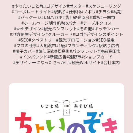
#やりたいこと
#ロゴデザイン
#ポスター
#スケジューリング
#コーポレートサイト
#駅貼り
#仕事術
#ノボリ
#チラシ
#納期
#パッケージ
#DMハガキ
#階上観光協会
#看板
#一関市
#ホームページ制作
#Webバナー
#テーブルクロス
#webデザイン
#観光パンフレット
#その他
#キッチンカー
#地方創生デザイン
#クルーカード
#ロゴ
#デザインのポイント
#SEO
#タペストリー
#観光プロモーション
#SEO検定
#プロの仕事
#大船渡市
#1級
#ブランディング
#駅貼り広告
#椅子カバー
#気仙沼市
#松島町
#パンフレット
#陸前高田市
#インバウンド
#新聞広告
#遠野市
#ショップカード
#デザイナーになったきっかけ
#観光Webサイト
#会社案内