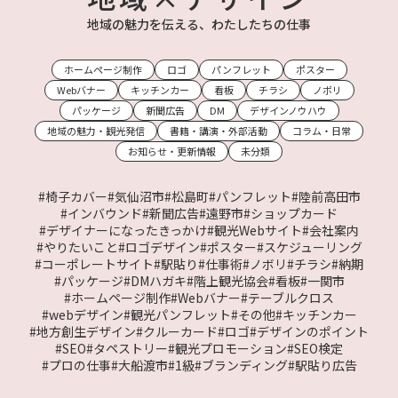
地域の魅力を伝える、わたしたちの仕事
ホームページ制作
ロゴ
パンフレット
ポスター
Webバナー
キッチンカー
看板
チラシ
ノボリ
パッケージ
新聞広告
DM
デザインノウハウ
地域の魅力・観光発信
書籍・講演・外部活動
コラム・日常
お知らせ・更新情報
未分類
#椅子カバー
#気仙沼市
#松島町
#パンフレット
#陸前高田市
#インバウンド
#新聞広告
#遠野市
#ショップカード
#デザイナーになったきっかけ
#観光Webサイト
#会社案内
#やりたいこと
#ロゴデザイン
#ポスター
#スケジューリング
#コーポレートサイト
#駅貼り
#仕事術
#ノボリ
#チラシ
#納期
#パッケージ
#DMハガキ
#階上観光協会
#看板
#一関市
#ホームページ制作
#Webバナー
#テーブルクロス
#webデザイン
#観光パンフレット
#その他
#キッチンカー
#地方創生デザイン
#クルーカード
#ロゴ
#デザインのポイント
#SEO
#タペストリー
#観光プロモーション
#SEO検定
#プロの仕事
#大船渡市
#1級
#ブランディング
#駅貼り広告