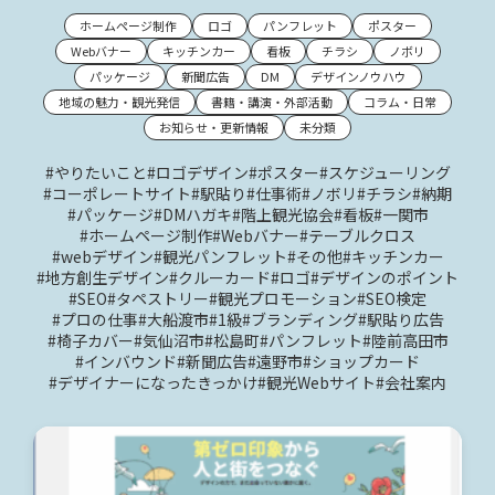
ホームページ制作
ロゴ
パンフレット
ポスター
Webバナー
キッチンカー
看板
チラシ
ノボリ
パッケージ
新聞広告
DM
デザインノウハウ
地域の魅力・観光発信
書籍・講演・外部活動
コラム・日常
お知らせ・更新情報
未分類
#やりたいこと
#ロゴデザイン
#ポスター
#スケジューリング
#コーポレートサイト
#駅貼り
#仕事術
#ノボリ
#チラシ
#納期
#パッケージ
#DMハガキ
#階上観光協会
#看板
#一関市
#ホームページ制作
#Webバナー
#テーブルクロス
#webデザイン
#観光パンフレット
#その他
#キッチンカー
#地方創生デザイン
#クルーカード
#ロゴ
#デザインのポイント
#SEO
#タペストリー
#観光プロモーション
#SEO検定
#プロの仕事
#大船渡市
#1級
#ブランディング
#駅貼り広告
#椅子カバー
#気仙沼市
#松島町
#パンフレット
#陸前高田市
#インバウンド
#新聞広告
#遠野市
#ショップカード
#デザイナーになったきっかけ
#観光Webサイト
#会社案内